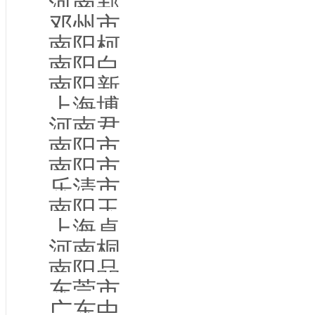
河南邦德电力科技有限公司
邓州市陆八网络科技有限公司
南阳柯乐尼新材料研发中心
南阳白河水上元宇宙旅游发展有限公司
南阳新芮网络科技有限公司
上海博鲨水利科技有限公司
河南君玺居民服务有限公司
南阳市凰晶商贸有限公司
南阳市高新区堡米信息咨询所
乐清市顺飞自动化机械有限公司
南阳玉之尊珠宝有限公司
上海桌面风暴文化传播有限公司
河南桐源星博网络科技有限公司
南阳品味空间家具有限公司
东莞市微句文化科技有限公司
广东中标金属制品有限公司