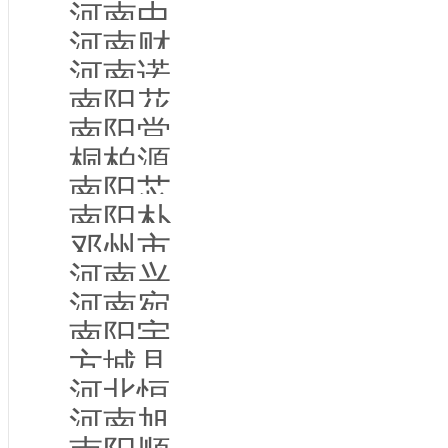
河南中天新一科技有限公司
河南财和食用菌交易市场有限公司
河南诺埃达智能科技有限公司
南阳花杞参健康产业有限公司
南阳堂前燕文化传播有限公司
桐柏源汇商贸有限公司
南阳芯宇环保科技有限公司
南阳朴仁商贸有限公司
邓州市鑫磊新型建材厂
河南兴淅传媒有限公司
河南宛牧新材料有限公司
南阳宇创网络科技有限公司
方城县云惠网络科技有限公司
河北恒一泵业有限公司
河南旭庚实业有限公司