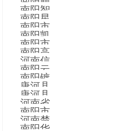
南阳顺景商贸有限公司
南阳智和科技有限公司
南阳星空网络科技有限公司
南阳市城乡一体化示范区杨伊教育咨询中心
南阳凯德环境科技有限公司
南阳市企万信息技术有限公司
南阳高新区百盛机动车驾驶员服务中心
河南信网互联网科技有限公司
南阳云客微商网络科技有限公司
南阳镀鑫光电有限公司
唐河县丰隆电子科技有限公司
唐河县九瑞实业有限公司
河南省城建建设管理有限公司
南阳市高新区吉美美学日用百货店
河南楚汉实业集团有限公司
南阳华谊新都网络传媒有限公司