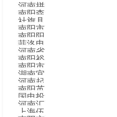
河南拼拓网络科技有限公司
南阳森罗信息技术有限公司
社旗县清风网络科技有限公司
南阳市宛城区爱星咖啡店
南阳阳樱互联网络有限公司
菲洛电气南阳有限公司
河南省三顾缘装饰工程有限公司
南阳裕航职业技能培训学校有限公司
南阳市卧龙区农村信用合作联社
湖南宜享信息咨询服务有限公司
河南起跑线农牧有限公司
南阳英锐光电科技有限公司
国电投南阳热力有限责任公司
河南汇康源科技有限公司
上海伍赟量子科技有限公司