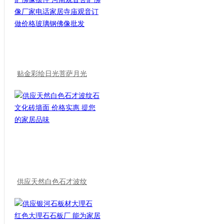
贴金彩绘日光菩萨月光
供应天然白色石才波纹