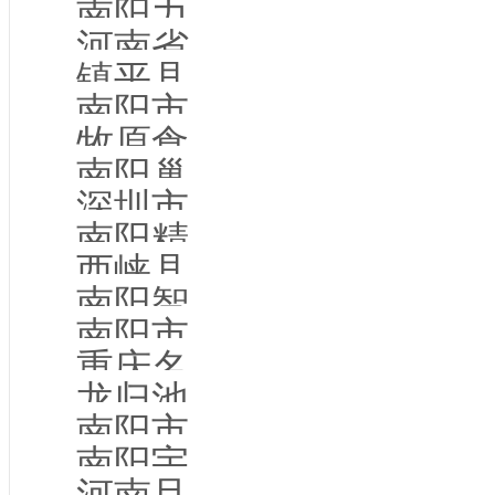
南阳力智建筑劳务有限公司
河南省依智建设有限公司
镇平县卓玉府珠宝有限公司
南阳市程乾本草艾业有限公司
牧原食品股份有限公司
南阳巢之宜装饰有限公司
深圳市夏之旅国际旅行社有限公司
南阳精成模型设计有限公司
西峡县大友家具有限公司
南阳智科商贸有限公司
南阳市路达筑机能源设备有限公司
重庆名添网络科技有限公司
龙归池（河南）信息科技发展有限公司
南阳市兴达房地产开发有限公司
南阳宇通实业有限公司