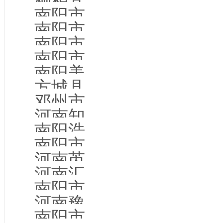
桐柏县网厅通讯商行
南阳市高新区子凡评卷文化传媒工作室
南阳市晴空网络科技有限公司
南阳市百利办公家具有限公司
南阳市顺亿电子科技有限公司
南阳美格家具有限公司
方城县富帝装饰家居有限公司
邓州市铭鸿仓储设备有限公司
河南知达知识产权服务有限公司
南阳浩客餐饮管理服务有限公司
南阳市卧龙区灵境网络服务部
河南芮柠网络科技有限公司
河南汇坤智能科技有限公司
南阳市誉隆家电有限公司
河南豫隆豪杰商贸有限公司
南阳市为了你健康药房连锁有限公司