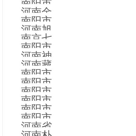
南阳市清源保洁服务有限公司
河南金饺源餐饮管理有限公司
南阳市畅联网络科技有限公司
河南旭一惠电子有限公司
南京七淼互娱网络科技有限公司南阳分公司
南阳市超人电脑有限公司
河南神洲能量检测科技有限公司
河南藏巴餐饮管理有限公司
南阳市宛城区宛农农业中心
南阳市万事达房地产开发有限公司
南阳市蓝莹网络技术有限公司
南阳市天成机械设备有限公司
南阳市祥光焊接机械有限公司
南阳市星光电子科技书店
河南省更鑫建筑工程有限公司
河南朴贤商贸有限公司