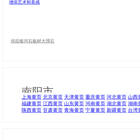
供应银河石板材大理石
南阳市企业名录
相关城市企业网
上海黄页
北京黄页
天津黄页
重庆黄页
河北黄页
山西
福建黄页
江西黄页
山东黄页
河南黄页
湖北黄页
湖南
陕西黄页
甘肃黄页
青海黄页
宁夏黄页
新疆黄页
台湾