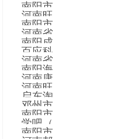
南阳市贝特防爆电器有限公司
河南旺文网络科技有限公司
南阳市领前教育咨询有限公司
河南省诸葛少年教育咨询有限公司
南阳成明业生物科技有限公司
百应科技（西峡县）有限公司
河南省豫资大数据研究院有限公司
南阳海文商贸有限公司
河南康行健商贸有限公司
河南旺呈电子科技有限公司
启东淘鲜电子商务有限公司
邓州市致一办公家具有限公司
南阳市康圣粮油有限公司
学吧（河南）教育科技有限公司
南阳市农业技术推广站