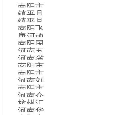
南阳市星光数码材料有限公司
镇平县川利商贸有限公司
镇平县旭云商贸有限公司
南阳飞龙电力集团宛城电力建设总公司
唐河顽牛食品有限公司
南阳国玉文化传播有限公司
河南五二零商贸有限公司
河南省恒德立信网络科技服务有限公司
南阳市卧龙区宇珏商贸行
南阳市由和网络信息技术有限公司
河南刘贵商务服务有限公司
南阳市第二十一中学校
河南众兴物流园经营有限责任公司
杭州汇多绣品有限公司
河南华泰新材科技股份有限公司